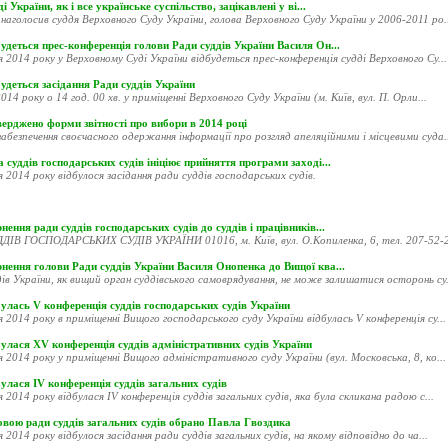
і України, як і все українське суспільство, зацікавлені у ві...
наголосив суддя Верховного Суду України, голова Верховного Суду України у 2006-2011 ро..
удеться прес-конференція голови Ради суддів України Василя Он...
я 2014 року у Верховному Суді України відбудеться прес-конференція судді Верховного Су...
удеться засідання Ради суддів України
014 року о 14 год. 00 хв. у приміщенні Верховного Суду України (м. Київ, вул. П. Орли...
ерджено форми звітності про вибори в 2014 році
абезпечення своєчасного одержання інформації про розгляд апеляційними і місцевими суда..
 суддів господарських судів ініціює прийняття програми заході...
я 2014 року відбулося засідання ради суддів господарських судів.
нення ради суддів господарських судів до суддів і працівників...
ДІВ ГОСПОДАРСЬКИХ СУДІВ УКРАЇНИ 01016, м. Київ, вул. О.Копиленка, 6, тел. 207-52-20
рнення голови Ради суддів України Василя Онопенка до Вищої ква...
ів України, як вищий орган суддівського самоврядування, не може залишатися осторонь су.
улась V конференція суддів господарських судів України
я 2014 року в приміщенні Вищого господарського суду України відбулась V конференція су...
улася XV конференція суддів адміністративних судів України
я 2014 року у приміщенні Вищого адміністративного суду України (вул. Московська, 8, ко...
улася ІV конференція суддів загальних судів
я 2014 року відбулася ІV конференція суддів загальних судів, яка була скликана радою с...
овою ради суддів загальних судів обрано Павла Гвоздика
я 2014 року відбулося засідання ради суддів загальних судів, на якому відповідно до ча...