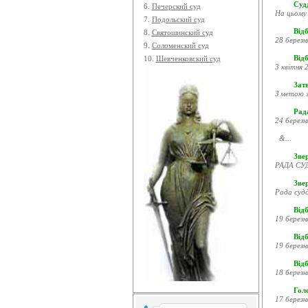
Судд
6.
Печерский суд
На цьому 
7.
Подольский суд
Відб
8.
Святошинский суд
28 березн
9.
Соломенский суд
Відб
10.
Шевченковский суд
3 квітня 2
Затв
З метою з
Рада
24 березн
&...
Звер
РАДА СУД
Зве
Рада судд
Відб
19 березн
Відб
19 березн
Відб
18 березн
Гол
17 березн