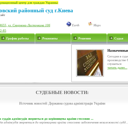
рмационный центр для граждан Украины:
вский районный суд г.Киева
сайт
4655, ул. Смирнова-Ласточкина 10б
Earth
Maps
32-85
График работы
Реквизиты
Решения
Судьи
Назначенные
Сегодня в суд
производстве 
слушаться
читать далее...
СУДЕБНЫЕ НОВОСТИ:
Источник новостей:
Державна судова адміністрація України
 суддів адмінсудів звернеться до керівництва країни стосовно ...
ів адмінсудів звернеться до керівництва країни стосовно забезпечення незалежності судд..