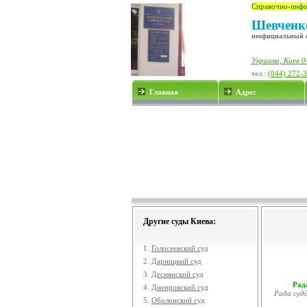
Справочно-инфо
Шевченко
неофициальный 
Украина, Киев 0
тел.:
(044) 272-
Главная
Адрес
Другие суды Киева:
1.
Голосеевский суд
2.
Дарницкий суд
3.
Деснянский суд
Рада
4.
Днепровский суд
Рада судд
5.
Оболонский суд